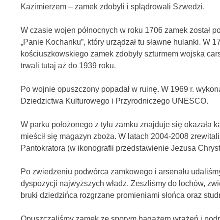
Kazimierzem – zamek zdobyli i splądrowali Szwedzi.
W czasie wojen północnych w roku 1706 zamek został po
„Panie Kochanku”, który urządzał tu sławne hulanki. W 
kościuszkowskiego zamek zdobyły szturmem wojska carski
trwali tutaj aż do 1939 roku.
Po wojnie opuszczony popadał w ruinę. W 1969 r. wykon
Dziedzictwa Kulturowego i Przyrodniczego UNESCO.
W parku położonego z tyłu zamku znajduje się okazała 
mieścił się magazyn zboża. W latach 2004-2008 zrewital
Pantokratora (w ikonografii przedstawienie Jezusa Chry
Po zwiedzeniu podwórca zamkowego i arsenału udaliśmy
dyspozycji najwyższych władz. Zeszliśmy do lochów, zw
bruki dziedzińca rozgrzane promieniami słońca oraz st
Opuszczaliśmy zamek ze sporym bagażem wrażeń i podrep