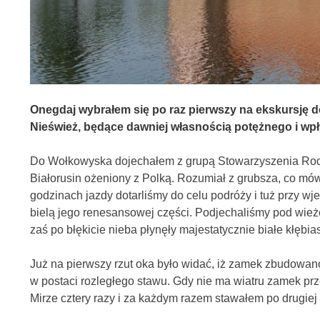
Onegdaj wybrałem się po raz pierwszy na ekskursję do
Nieśwież, będące dawniej własnością potężnego i wp
Do Wołkowyska dojechałem z grupą Stowarzyszenia Rodz
Białorusin ożeniony z Polką. Rozumiał z grubsza, co mó
godzinach jazdy dotarliśmy do celu podróży i tuż przy w
bielą jego renesansowej części. Podjechaliśmy pod wieżę
zaś po błękicie nieba płynęły majestatycznie białe kłębia
Już na pierwszy rzut oka było widać, iż zamek zbudowan
w postaci rozległego stawu. Gdy nie ma wiatru zamek prz
Mirze cztery razy i za każdym razem stawałem po drugiej