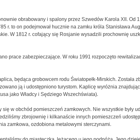
nownie obrabowany i spalony przez Szwedów Karola XII. Od 175
1785 r. to on podejmował hucznie na zamku króla Stanisława A
e. W 1812 r. cofający się Rosjanie wysadzili prochownię uszka
ano prace zabezpieczające. W roku 1991 rozpoczęto rewitaliza
kaplica, będąca grobowcem rodu Światopełk-Mirskich. Została 
izowano ją i udostępniono turystom. Kaplicę wyróżnia znajduj
stusa jako Władcy i Sędziego Wszechświata).
 się w obchód pomieszczeń zamkowych. Nie wszystkie były ud
iedziliśmy zbrojownię i kilkanaście innych pomieszczeń udost
udnia zamkowa, ozdobiona metalowymi sterczynami.
taliśmy do miasteczka, leżącego u jego podnóża. Jego dzieje 