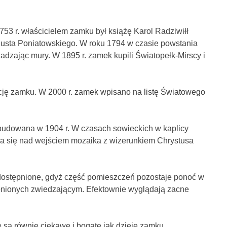
3 r. właścicielem zamku był książę Karol Radziwiłł
ugusta Poniatowskiego. W roku 1794 w czasie powstania
dzając mury. W 1895 r. zamek kupili Światopełk-Mirscy i
cję zamku. W 2000 r. zamek wpisano na listę Światowego
zbudowana w 1904 r. W czasach sowieckich w kaplicy
ąca się nad wejściem mozaika z wizerunkiem Chrystusa
ostępnione, gdyż część pomieszczeń pozostaje ponoć w
ępnionych zwiedzającym. Efektownie wyglądają zacne
są równie ciekawe i bogate jak dzieje zamku.