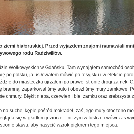
 ziemi białoruskiej. Przed wyjazdem znajomi namawiali mni
ływowego rodu Radziwiłłów.
in Wołkowyskich w Gdańsku. Tam wynająłem samochód osobowy
wię po polsku, ja usiłowałem mówić po rosyjsku i w efekcie po
jeździe do miasteczka ujrzałem po prawej stronie drogi zamek.
 bramną, zaparkowaliśmy auto i obeszliśmy mury zamkowe. Pogo
ste chmury. Błękit nieba, czerwień i biel zamku oraz srebrzysta 
o na suchej kępie pośród mokradeł, zaś jego mury otoczono mok
egląda się w gładkim jeziorze – niczym w lustrze i wówczas wyd
 stronie stawu, aby nasycić wzrok pięknem tego miejsca.