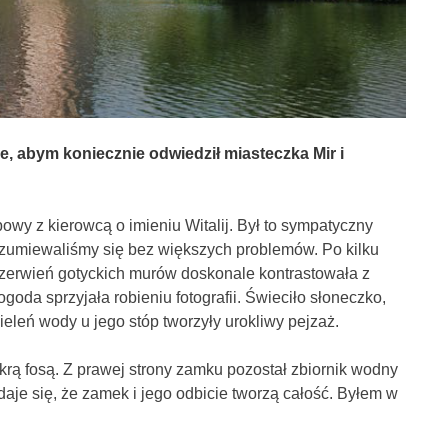
e, abym koniecznie odwiedził miasteczka Mir i
 z kierowcą o imieniu Witalij. Był to sympatyczny
rozumiewaliśmy się bez większych problemów. Po kilku
 Czerwień gotyckich murów doskonale kontrastowała z
da sprzyjała robieniu fotografii. Świeciło słoneczko,
zieleń wody u jego stóp tworzyły urokliwy pejzaż.
rą fosą. Z prawej strony zamku pozostał zbiornik wodny
aje się, że zamek i jego odbicie tworzą całość. Byłem w