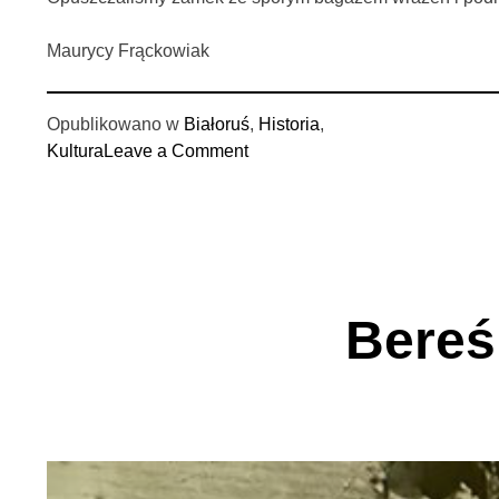
Maurycy Frąckowiak
Opublikowano w
Białoruś
,
Historia
,
on
Kultura
Leave a Comment
Zamek
w
Mirze
Bereśn