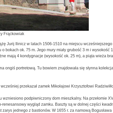
cy Frąckowiak
żę Jurij Ilinicz w latach 1506-1510 na miejscu wcześniejszeg
 o bokach ok. 75 m. Jego mury miały grubość 3 m i wysokość
rożne mają 4 kondygnacje (wysokość ok. 25 m), a piąta wieża br
a ongiś portretową. Tu bowiem znajdowała się słynna kolekcja
z wcześniej przekazał zamek Mikołajowi Krzysztofowi Radziwiłło
 wzniesiono podpiwniczony dom mieszkalny. Na przełomie XVI
ko-renesansowy wygląd zamku. Baszty są w dolnej części kwad
st zarys jednego z bastionów. W 1655 r. za namową Bogusława