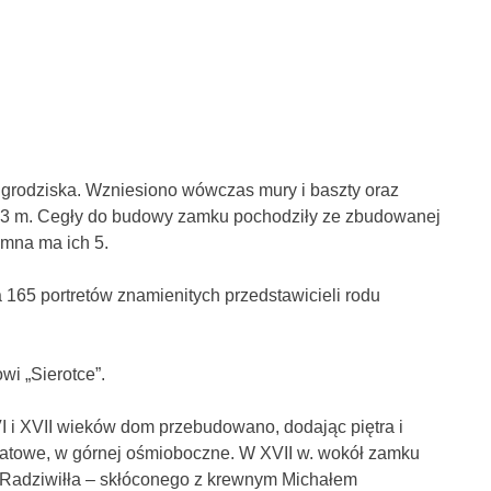
o grodziska. Wzniesiono wówczas mury i baszty oraz
 13 m. Cegły do budowy zamku pochodziły ze zbudowanej
amna ma ich 5.
 165 portretów znamienitych przedstawicieli rodu
wi „Sierotce”.
 i XVII wieków dom przebudowano, dodając piętra i
ratowe, w górnej ośmioboczne. W XVII w. wokół zamku
 Radziwiłła – skłóconego z krewnym Michałem