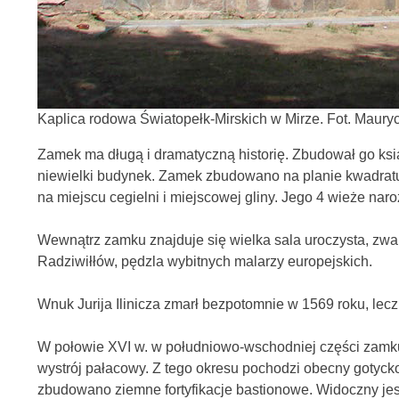
Kaplica rodowa Światopełk-Mirskich w Mirze. Fot. Maury
Zamek ma długą i dramatyczną historię. Zbudował go ksią
niewielki budynek. Zamek zbudowano na planie kwadratu
na miejscu cegielni i miejscowej gliny. Jego 4 wieże na
Wewnątrz zamku znajduje się wielka sala uroczysta, zwan
Radziwiłłów, pędzla wybitnych malarzy europejskich.
Wnuk Jurija Ilinicza zmarł bezpotomnie w 1569 roku, lec
W połowie XVI w. w południowo-wschodniej części zamku
wystrój pałacowy. Z tego okresu pochodzi obecny gotyc
zbudowano ziemne fortyfikacje bastionowe. Widoczny je