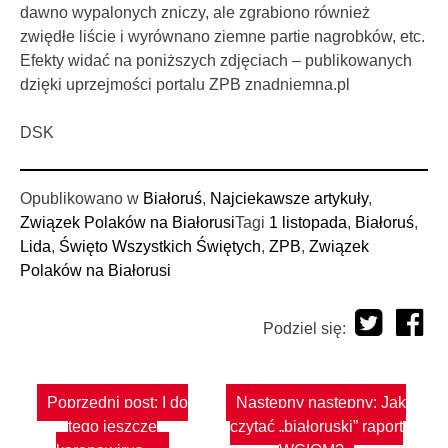
dawno wypalonych zniczy, ale zgrabiono również
zwiędłe liście i wyrównano ziemne partie nagrobków, etc.
Efekty widać na poniższych zdjęciach – publikowanych
dzięki uprzejmości portalu ZPB znadniemna.pl
DSK
Opublikowano w
Białoruś
,
Najciekawsze artykuły
,
Związek Polaków na Białorusi
Tagi
1 listopada
,
Białoruś
,
Lida
,
Święto Wszystkich Świętych
,
ZPB
,
Związek
Polaków na Białorusi
Podziel się:
Nawigacja
Poprzedni post:
I do
Następny następny:
Jak
wpisu
tego jeszcze
czytać „białoruski” raport