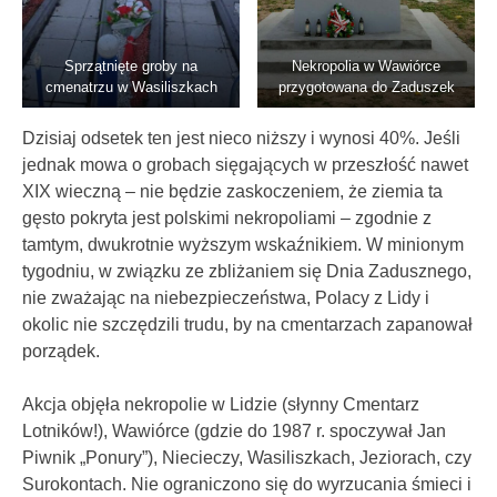
Sprzątnięte groby na
Nekropolia w Wawiórce
cmenatrzu w Wasiliszkach
przygotowana do Zaduszek
Dzisiaj odsetek ten jest nieco niższy i wynosi 40%. Jeśli
jednak mowa o grobach sięgających w przeszłość nawet
XIX wieczną – nie będzie zaskoczeniem, że ziemia ta
gęsto pokryta jest polskimi nekropoliami – zgodnie z
tamtym, dwukrotnie wyższym wskaźnikiem. W minionym
tygodniu, w związku ze zbliżaniem się Dnia Zadusznego,
nie zważając na niebezpieczeństwa, Polacy z Lidy i
okolic nie szczędzili trudu, by na cmentarzach zapanował
porządek.
Akcja objęła nekropolie w Lidzie (słynny Cmentarz
Lotników!), Wawiórce (gdzie do 1987 r. spoczywał Jan
Piwnik „Ponury”), Niecieczy, Wasiliszkach, Jeziorach, czy
Surokontach. Nie ograniczono się do wyrzucania śmieci i