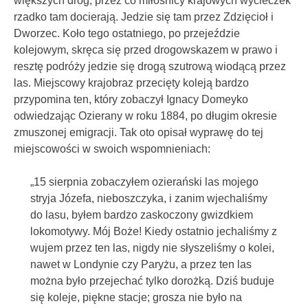
większych dróg, przez co miłośnicy krajowych wycieczek
rzadko tam docierają. Jedzie się tam przez Zdzięcioł i
Dworzec. Koło tego ostatniego, po przejeździe
kolejowym, skręca się przed drogowskazem w prawo i
resztę podróży jedzie się drogą szutrową wiodącą przez
las. Miejscowy krajobraz przecięty koleją bardzo
przypomina ten, który zobaczył Ignacy Domeyko
odwiedzając Ozierany w roku 1884, po długim okresie
zmuszonej emigracji. Tak oto opisał wyprawę do tej
miejscowości w swoich wspomnieniach:
„15 sierpnia zobaczyłem ozierański las mojego
stryja Józefa, nieboszczyka, i zanim wjechaliśmy
do lasu, byłem bardzo zaskoczony gwizdkiem
lokomotywy. Mój Boże! Kiedy ostatnio jechaliśmy z
wujem przez ten las, nigdy nie słyszeliśmy o kolei,
nawet w Londynie czy Paryżu, a przez ten las
można było przejechać tylko dorożką. Dziś buduje
się koleje, piękne stacje; grosza nie było na