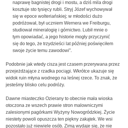
naprawę bagnistej drogi i mostu, a dziś mila drogi
kosztuje sto tysięcy rubli. Stryj Józef wychowywał
się w epoce wolteriańskiej; w młodości dużo
podróżował, był uczniem Wernera we Freiburgu,
studiował mineralogię i górnictwo. Lubił mnie o
tym opowiadać, a jego historie mogły przyczynić
się do tego, że trzydzieści lat później poświęciłem
swoje życie temu zawodowi”.
Podobnie jak wtedy cisza jest czasem przerywana przez
przejeżdżające z rzadka pociągi. Wkrótce ukazuje się
widok ruin młyna wodnego na leśnej rzece. To znak, że
jesteśmy blisko celu podróży.
Dawne miasteczko Ozierany to obecnie mała wioska
otoczona ze wszech prawie stron malowniczymi
zalesionymi pagórkami Wyżyny Nowogródzkiej. Życie
niestety powoli opuszcza ten piękny zakątek. We wsi
pozostało już niewiele osób. Zimą wydaje się, że nie