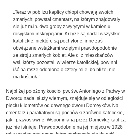
„Teraz w pobliżu kaplicy chłopi chowają swoich
zmarłych; powstał cmentarz, na którym znajdowały
się już m.in. dwa groby z wyrytymi w kamieniu
rosyjskimi inskrypcjami. Krzyże są nadal wszystkie
katolickie, niektóre są pochylone, inne zaś
obwiązane wstążkami wziętymi prawdopodobnie
ze stroju zmarłych kobiet. Ale ci z mieszkańców
wsi, którzy pozostali w wierze katolickiej, powinni
iść na mszę oddaloną o cztery mile, bo bliżej nie
ma kościoła”
Najbliżej położony kościół pw. św. Antoniego z Padwy w
Dworcu nadal służy wiernym, znajduje się w odległości
pięciu kilometrów od dawnego dworu Domeyków. Na
cmentarzu parafialnym są pochówki zarówno katolickie,
jak i prawosławne. Wspomniana przez Domeykę kaplica
już nie istnieje. Prawdopodobnie na jej miejscu w 1928