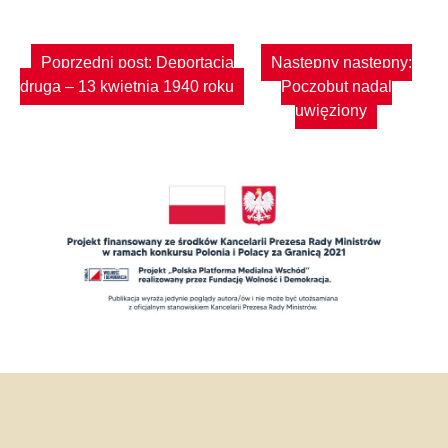
Nawigacja
Poprzedni post:
Deportacja
Następny następny:
wpisu
druga – 13 kwietnia 1940 roku
Poczobut nadal
uwięziony