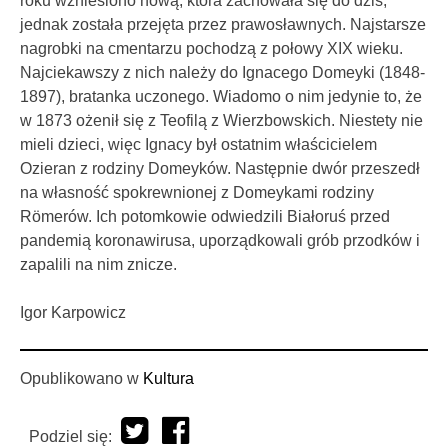
roku wzniesiono nową, która zachowała się do dziś,
jednak została przejęta przez prawosławnych. Najstarsze
nagrobki na cmentarzu pochodzą z połowy XIX wieku.
Najciekawszy z nich należy do Ignacego Domeyki (1848-
1897), bratanka uczonego. Wiadomo o nim jedynie to, że
w 1873 ożenił się z Teofilą z Wierzbowskich. Niestety nie
mieli dzieci, więc Ignacy był ostatnim właścicielem
Ozieran z rodziny Domeyków. Następnie dwór przeszedł
na własność spokrewnionej z Domeykami rodziny
Römerów. Ich potomkowie odwiedzili Białoruś przed
pandemią koronawirusa, uporządkowali grób przodków i
zapalili na nim znicze.
Igor Karpowicz
Opublikowano w
Kultura
Podziel się: