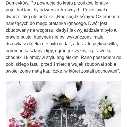
Domeyków. Po powrocie do kraju przodków Ignacy
pojechał tam, by odwiedzić krewnych. Pozostawił o
dworze taką oto notatkę: „Noc spędziliśmy w Ozieranach
należących do mego bratanka Ignacego. Dwór jest
zbudowany na wzgórzu; kiedyś jak wyjeżdżałem było tu
prawie pusto, budynek nie był wykończony, małe
drzewka z daleka nie było widać, a teraz tu piękna willa,
ogromne kasztany i lipy, ogród już żyzny, są trawniki,
chodniki i klomby w stylu angielskim. Rano poszedłem do
pobliskiego lasu, przed śmiercią wujek zbudował sobie i
swojej żonie małą kapliczkę, w której zostali pochowani”.