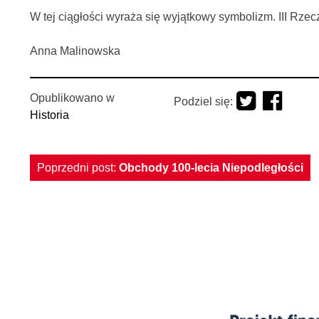
W tej ciągłości wyraża się wyjątkowy symbolizm. III Rzec
Anna Malinowska
Opublikowano w
Podziel się:
Historia
Nawigacja
Poprzedni post:
Obchody 100-lecia Niepodległości
wpisu