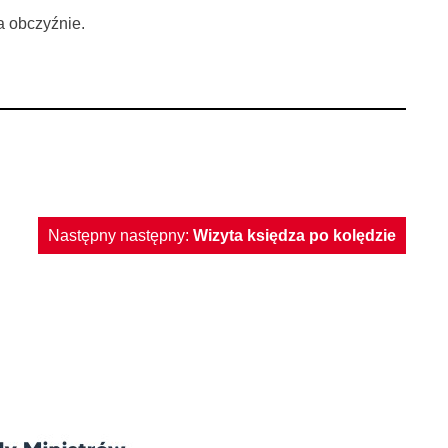
a obczyźnie.
Następny następny:
Wizyta księdza po kolędzie