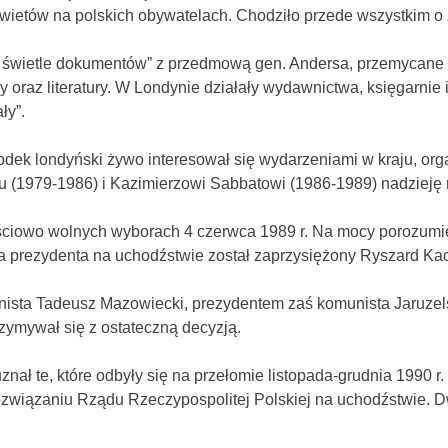
ietów na polskich obywatelach. Chodziło przede wszystkim o 
w świetle dokumentów” z przedmową gen. Andersa, przemycane p
y oraz literatury. W Londynie działały wydawnictwa, księgarnie i
ły”.
rodek londyński żywo interesował się wydarzeniami w kraju, or
1979-1986) i Kazimierzowi Sabbatowi (1986-1989) nadzieję n
ściowo wolnych wyborach 4 czerwca 1989 r. Na mocy porozumie
na prezydenta na uchodźstwie został zaprzysiężony Ryszard Ka
nista Tadeusz Mazowiecki, prezydentem zaś komunista Jaruzels
rzymywał się z ostateczną decyzją.
nał te, które odbyły się na przełomie listopada-grudnia 1990 
 rozwiązaniu Rządu Rzeczypospolitej Polskiej na uchodźstwie.