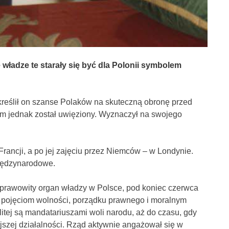
władze te starały się być dla Polonii symbolem
kreślił on szanse Polaków na skuteczną obronę przed
Tam jednak został uwięziony. Wyznaczył na swojego
Francji, a po jej zajęciu przez Niemców – w Londynie.
międzynarodowe.
a prawowity organ władzy w Polsce, pod koniec czerwca
m pojęciom wolności, porządku prawnego i moralnym
tej są mandatariuszami woli narodu, aż do czasu, gdy
jszej działalności. Rząd aktywnie angażował się w