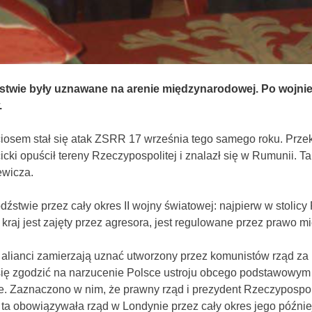
stwie były uznawane na arenie międzynarodowej. Po wojnie 
.
ciosem stał się atak ZSRR 17 września tego samego roku. Prze
cki opuścił tereny Rzeczypospolitej i znalazł się w Rumunii. 
ewicza.
twie przez cały okres II wojny światowej: najpierw w stolicy 
kraj jest zajęty przez agresora, jest regulowane przez prawo 
e alianci zamierzają uznać utworzony przez komunistów rząd z
e się zgodzić na narzucenie Polsce ustroju obcego podstawowy
. Zaznaczono w nim, że prawny rząd i prezydent Rzeczypospoli
 ta obowiązywała rząd w Londynie przez cały okres jego późnie