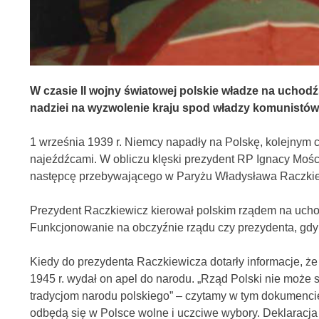
W czasie II wojny światowej polskie władze na uchodź
nadziei na wyzwolenie kraju spod władzy komunistów
1 września 1939 r. Niemcy napadły na Polskę, kolejnym 
najeźdźcami. W obliczu klęski prezydent RP Ignacy Mości
następcę przebywającego w Paryżu Władysława Raczki
Prezydent Raczkiewicz kierował polskim rządem na uchodźs
Funkcjonowanie na obczyźnie rządu czy prezydenta, gdy 
Kiedy do prezydenta Raczkiewicza dotarły informacje, ż
1945 r. wydał on apel do narodu. „Rząd Polski nie moż
tradycjom narodu polskiego” – czytamy w tym dokumencie
odbędą się w Polsce wolne i uczciwe wybory. Deklaracja