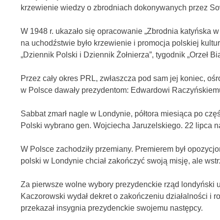
krzewienie wiedzy o zbrodniach dokonywanych przez Sow
W 1948 r. ukazało się opracowanie „Zbrodnia katyńska 
na uchodźstwie było krzewienie i promocja polskiej kultur
„Dziennik Polski i Dziennik Żołnierza”, tygodnik „Orzeł Bia
Przez cały okres PRL, zwłaszcza pod sam jej koniec, oś
w Polsce dawały prezydentom: Edwardowi Raczyńskiemu (
Sabbat zmarł nagle w Londynie, półtora miesiąca po czę
Polski wybrano gen. Wojciecha Jaruzelskiego. 22 lipca 
W Polsce zachodziły przemiany. Premierem był opozycjo
polski w Londynie chciał zakończyć swoją misję, ale wst
Za pierwsze wolne wybory prezydenckie rząd londyński uz
Kaczorowski wydał dekret o zakończeniu działalności i
przekazał insygnia prezydenckie swojemu następcy.