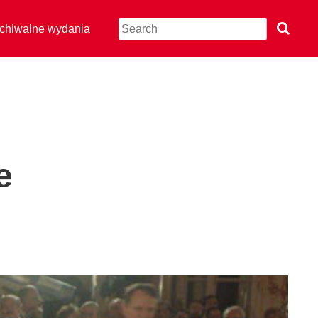
chiwalne wydania
e