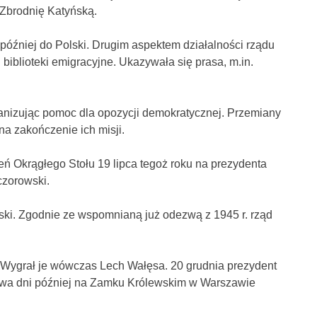
Zbrodnię Katyńską.
óźniej do Polski. Drugim aspektem działalności rządu
 biblioteki emigracyjne. Ukazywała się prasa, m.in.
ganizując pomoc dla opozycji demokratycznej. Przemiany
a zakończenie ich misji.
ń Okrągłego Stołu 19 lipca tegoż roku na prezydenta
czorowski.
ki. Zgodnie ze wspomnianą już odezwą z 1945 r. rząd
r. Wygrał je wówczas Lech Wałęsa. 20 grudnia prezydent
 Dwa dni później na Zamku Królewskim w Warszawie