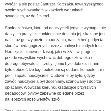
wyróżnia się postać Janusza Korczaka, towarzyszącego
swoim wychowankom w każdych warunkach i
sytuacjach, aż do śmierci…
Społeczeństwo, które od nauczycieli jedynie wymaga, nie
darzy ich pracy szacunkiem, nie docenia jej, skazane jest
na coraz gorszy poziom nauczania, na niechęć podjęcia
studiów pedagogicznych przez ambitnych młodych ludzi.
Nauczyciel zarówno dzisiaj, jak i w XVIII w. pragnie
przede wszystkim wychować dobrego człowieka i
dobrego obywatela – „żeby i jemu było dobrze, i z nim
było dobrze”. Do tego potrzebni są oddani, kompetentni i
pełni zapału nauczyciele. Cudownie by było, gdyby
zawód nauczyciela był doceniany, szanowany i dobrze
opłacalny. Wówczas kierunki, kształcące przyszłych
pedagogów, byłyby zapewne oblegane przez
najlepszych absolwentów szkół.