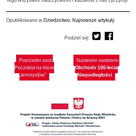
Tego wszystkim nauczycielom i każdemu z nas życzymy!
Opublikowano w
Dziedzictwo
,
Najnowsze artykuły
Podziel się:
Nawigacja
Poprzedni post:
Następny następny:
wpisu
Poczobut na liście
Obchody 100-lecia
„terrorystów”
Niepodległości