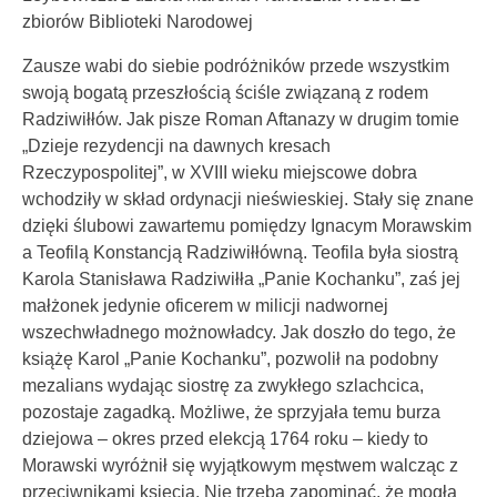
zbiorów Biblioteki Narodowej
Zausze wabi do siebie podróżników przede wszystkim
swoją bogatą przeszłością ściśle związaną z rodem
Radziwiłłów. Jak pisze Roman Aftanazy w drugim tomie
„Dzieje rezydencji na dawnych kresach
Rzeczypospolitej”, w XVIII wieku miejscowe dobra
wchodziły w skład ordynacji nieświeskiej. Stały się znane
dzięki ślubowi zawartemu pomiędzy Ignacym Morawskim
a Teofilą Konstancją Radziwiłłówną. Teofila była siostrą
Karola Stanisława Radziwiłła „Panie Kochanku”, zaś jej
małżonek jedynie oficerem w milicji nadwornej
wszechwładnego możnowładcy. Jak doszło do tego, że
książę Karol „Panie Kochanku”, pozwolił na podobny
mezalians wydając siostrę za zwykłego szlachcica,
pozostaje zagadką. Możliwe, że sprzyjała temu burza
dziejowa – okres przed elekcją 1764 roku – kiedy to
Morawski wyróżnił się wyjątkowym męstwem walcząc z
przeciwnikami księcia. Nie trzeba zapominać, że mogła