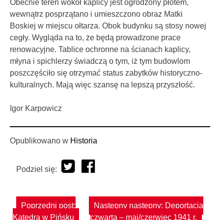
Obecnie teren wokół kaplicy jest ogrodzony płotem,
wewnątrz posprzątano i umieszczono obraz Matki
Boskiej w miejscu ołtarza. Obok budynku są stosy nowej
cegły. Wygląda na to, że będą prowadzone prace
renowacyjne. Tablice ochronne na ścianach kaplicy,
młyna i spichlerzy świadczą o tym, iż tym budowlom
poszczęściło się otrzymać status zabytków historyczno-
kulturalnych. Mają więc szansę na lepszą przyszłość.
Igor Karpowicz
Opublikowano w
Historia
Podziel się:
Nawigacja
Poprzedni post:
Następny następny:
Deportacja
wpisu
Katedra w Pińsku
czwarta – maj/czerwiec 1941 r.