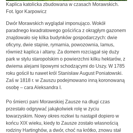
Kaplica katolicka zbudowana w czasach Morawskich.
Fot. Igor Karpowicz
Dwór Morawskich wyglądał imponująco. Wokół
paradnego kwadratowego gościńca z okrągłym gazonem
znajdowało się kilka budynków gospodarczych: dwie
oficyny, dwie stajnie, rymarnia, powozownia, lamus,
również kaplica i altany. Za domem rozciągał się duży
park w stylu staropolskim o powierzchni kilku hektarów, z
dwiema alejami lipowymi schodzącymi do Uszy. W 1785
roku gościł tu nawet król Stanisław August Poniatowski.
Zaś w 1818 r. w Zauszu podejmowano inną koronowaną
osobę – cara Aleksandra I.
Po śmierci pani Morawskiej Zausze na długi czas
przestało odgrywać jakąkolwiek rolę w życiu
towarzyskim. Nowy okres rozkwi tu nastąpił dopiero w
końcu XIX wieku, kiedy to Zausze zostało własnością
rodziny Hartinghów, a dwór, choć na krótko, znowu stał