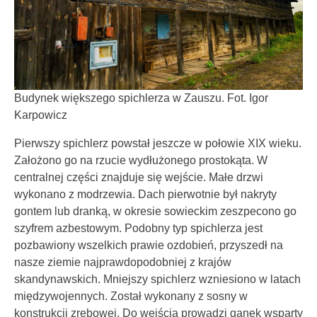
Budynek większego spichlerza w Zauszu. Fot. Igor
Karpowicz
Pierwszy spichlerz powstał jeszcze w połowie XIX wieku.
Założono go na rzucie wydłużonego prostokąta. W
centralnej części znajduje się wejście. Małe drzwi
wykonano z modrzewia. Dach pierwotnie był nakryty
gontem lub dranką, w okresie sowieckim zeszpecono go
szyfrem azbestowym. Podobny typ spichlerza jest
pozbawiony wszelkich prawie ozdobień, przyszedł na
nasze ziemie najprawdopodobniej z krajów
skandynawskich. Mniejszy spichlerz wzniesiono w latach
międzywojennych. Został wykonany z sosny w
konstrukcji zrębowej. Do wejścia prowadzi ganek wsparty