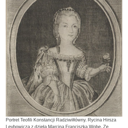
Portret Teofili Konstancji Radziwiłłówny. Rycina Hirsza
Leybowicza z dzieła Marcina Franciszka Wobe. Ze