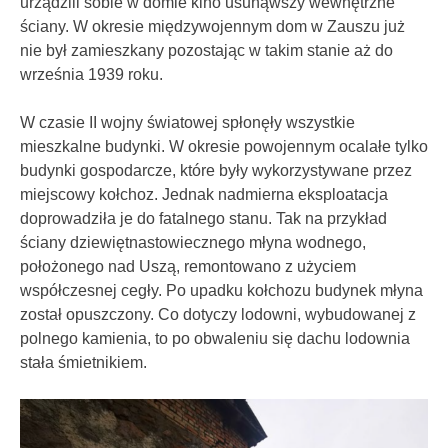
urządzili sobie w domie kino usunąwszy wewnętrzne
ściany. W okresie międzywojennym dom w Zauszu już
nie był zamieszkany pozostając w takim stanie aż do
września 1939 roku.
W czasie II wojny światowej spłonęły wszystkie
mieszkalne budynki. W okresie powojennym ocalałe tylko
budynki gospodarcze, które były wykorzystywane przez
miejscowy kołchoz. Jednak nadmierna eksploatacja
doprowadziła je do fatalnego stanu. Tak na przykład
ściany dziewiętnastowiecznego młyna wodnego,
położonego nad Uszą, remontowano z użyciem
współczesnej cegły. Po upadku kołchozu budynek młyna
został opuszczony. Co dotyczy lodowni, wybudowanej z
polnego kamienia, to po obwaleniu się dachu lodownia
stała śmietnikiem.